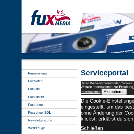
Serviceportal
Fernwartung
FuxNoten
Diese Webseite verwendet Cookies. M
Weitere Informationen zur Erhebung
Fuxkids
Akzeptieren
Informationen
FuxkidsBB
Die Cookie-Einstellunge
Fuxschool
eingestellt, um das bes
ohne Änderung der Cook
Fuxschool SQL
klickst, erklärst du sic
Newsletterarchiv
Schließen
Werkzeuge