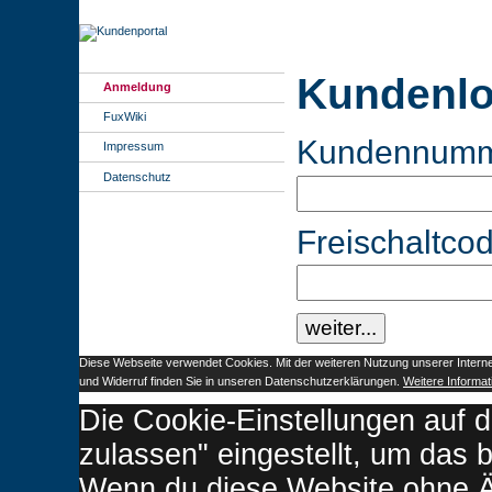
Kundenlo
Anmeldung
FuxWiki
Kundennumm
Impressum
Datenschutz
Freischaltcod
Diese Webseite verwendet Cookies. Mit der weiteren Nutzung unserer Interne
und Widerruf finden Sie in unseren Datenschutzerklärungen.
Weitere Informat
Die Cookie-Einstellungen auf d
zulassen" eingestellt, um das 
Wenn du diese Website ohne Ä